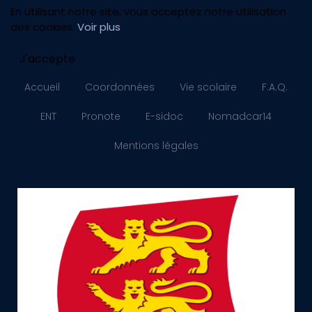
En utilisant notre site, vous acceptez notre utilisation
des cookies.
Voir plus
J'accepte
Accueil
Coordonnées
Vie scolaire
F.A.Q.
ENT
Pronote
E-sidoc
Nomadcar14
Mentions légales