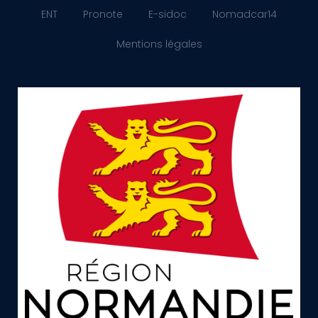
ENT
Pronote
E-sidoc
Nomadcar14
Mentions légales