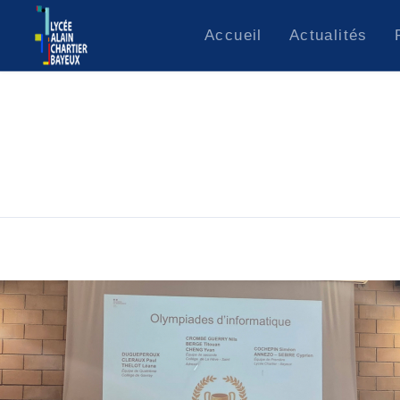
Accueil
Actualités
Lycée Alain CHARTIER
Esidoc.fr
Contact
Lycée Alain CHARTIER