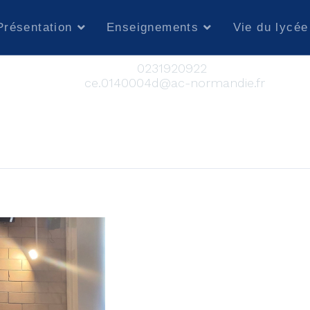
Présentation
Enseignements
Vie du lycée
TEL :
0231920922
MAIL :
ce.0140004d@ac-normandie.fr