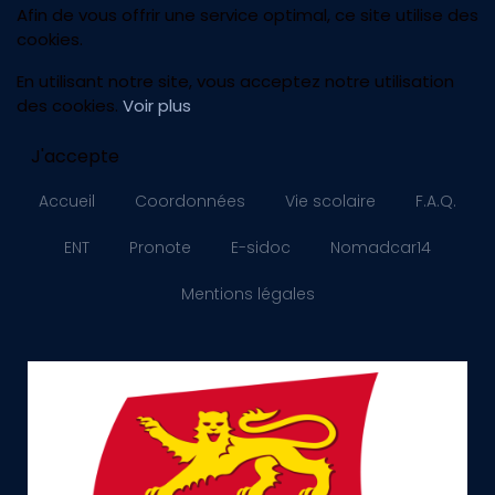
Afin de vous offrir une service optimal, ce site utilise des
cookies.
En utilisant notre site, vous acceptez notre utilisation
des cookies.
Voir plus
J'accepte
Accueil
Coordonnées
Vie scolaire
F.A.Q.
ENT
Pronote
E-sidoc
Nomadcar14
Mentions légales