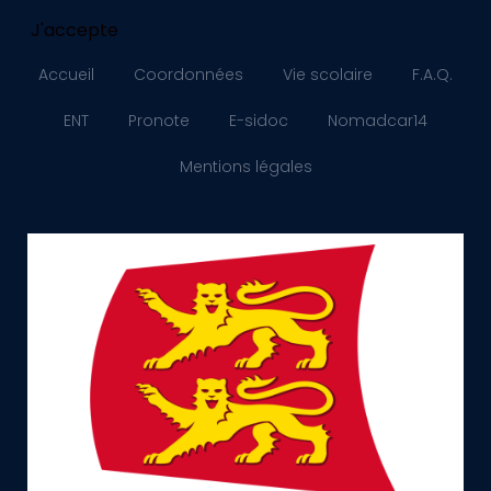
J'accepte
Accueil
Coordonnées
Vie scolaire
F.A.Q.
ENT
Pronote
E-sidoc
Nomadcar14
Mentions légales